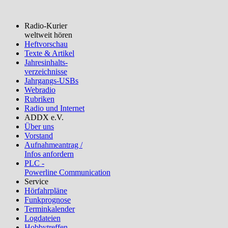
Radio-Kurier
weltweit hören
Heftvorschau
Texte & Artikel
Jahresinhalts-
verzeichnisse
Jahrgangs-USBs
Webradio
Rubriken
Radio und Internet
ADDX e.V.
Über uns
Vorstand
Aufnahmeantrag /
Infos anfordern
PLC -
Powerline Communication
Service
Hörfahrpläne
Funkprognose
Terminkalender
Logdateien
Hobbytreffen