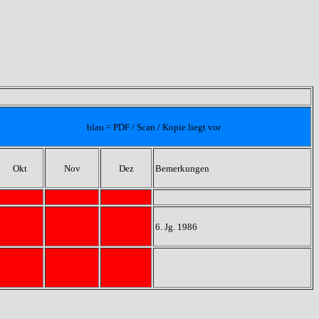
blau = PDF / Scan / Kopie liegt vor
Okt
Nov
Dez
Bemerkungen
6. Jg. 1986