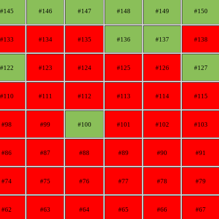
#145
#146
#147
#148
#149
#150
#133
#134
#135
#136
#137
#138
#122
#123
#124
#125
#126
#127
#110
#111
#112
#113
#114
#115
#98
#99
#100
#101
#102
#103
#86
#87
#88
#89
#90
#91
#74
#75
#76
#77
#78
#79
#62
#63
#64
#65
#66
#67