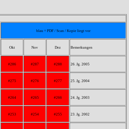
blau = PDF / Scan / Kopie liegt vor
Okt
Nov
Dez
Bemerkungen
#286
#287
#288
26. Jg. 2005
#275
#276
#277
25. Jg. 2004
#264
#265
#266
24. Jg. 2003
#253
#254
#255
23. Jg. 2002