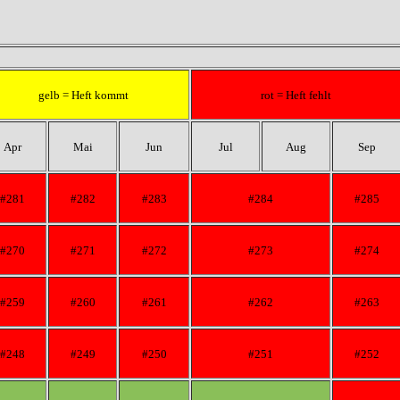
gelb = Heft kommt
rot = Heft fehlt
Apr
Mai
Jun
Jul
Aug
Sep
#281
#282
#283
#284
#285
#270
#271
#272
#273
#274
#259
#260
#261
#262
#263
#248
#249
#250
#251
#252