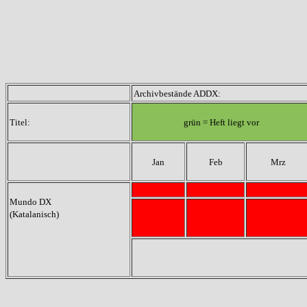
Archivbestände ADDX:
Titel:
grün = Heft liegt vor
Jan
Feb
Mrz
Mundo DX
(Katalanisch)