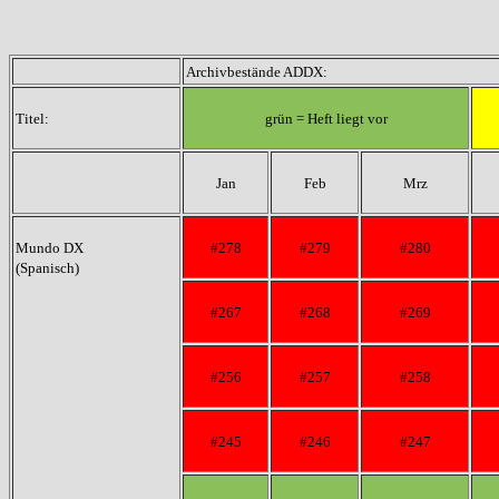
Archivbestände ADDX:
Titel:
grün = Heft liegt vor
Jan
Feb
Mrz
Mundo DX
#278
#279
#280
(Spanisch)
#267
#268
#269
#256
#257
#258
#245
#246
#247