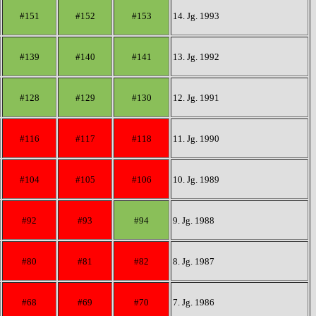
#151
#152
#153
14. Jg. 1993
#139
#140
#141
13. Jg. 1992
#128
#129
#130
12. Jg. 1991
#116
#117
#118
11. Jg. 1990
#104
#105
#106
10. Jg. 1989
#92
#93
#94
9. Jg. 1988
#80
#81
#82
8. Jg. 1987
#68
#69
#70
7. Jg. 1986