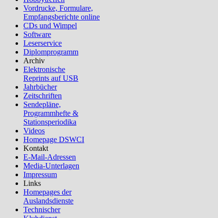
Vordrucke, Formulare,
Empfangsberichte online
CDs und Wimpel
Software
Leserservice
Diplomprogramm
Archiv
Elektronische
Reprints auf USB
Jahrbücher
Zeitschriften
Sendepläne,
Programmhefte &
Stationsperiodika
Videos
Homepage DSWCI
Kontakt
E-Mail-Adressen
Media-Unterlagen
Impressum
Links
Homepages der
Auslandsdienste
Technischer