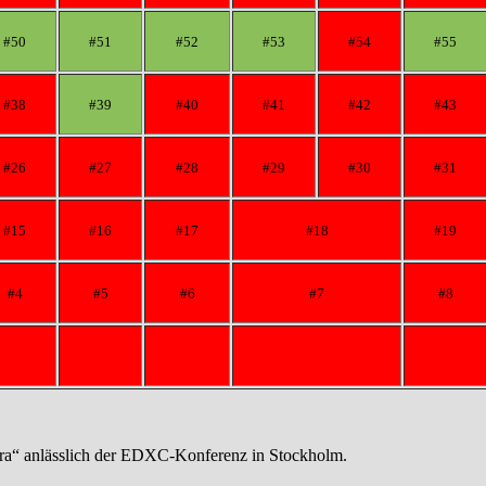
#50
#51
#52
#53
#54
#55
#38
#39
#40
#41
#42
#43
#26
#27
#28
#29
#30
#31
#15
#16
#17
#18
#19
#4
#5
#6
#7
#8
a“ anlässlich der EDXC-Konferenz in Stockholm.