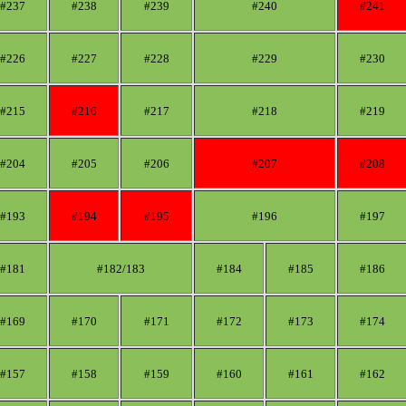
#237
#238
#239
#240
#241
#226
#227
#228
#229
#230
#215
#216
#217
#218
#219
#204
#205
#206
#207
#208
#193
#194
#195
#196
#197
#181
#182/183
#184
#185
#186
#169
#170
#171
#172
#173
#174
#157
#158
#159
#160
#161
#162