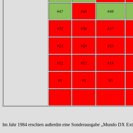
#47
#48
#49
#35
#36
#37
#23
#24
#25
#12
#13
#14
#1
#2
#3
Im Jahr 1984 erschien außerdm eine Sonderausgabe „Mundo DX Extr