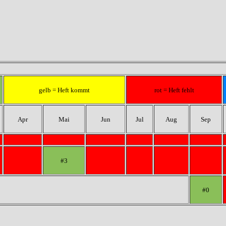
gelb = Heft kommt
rot = Heft fehlt
Apr
Mai
Jun
Jul
Aug
Sep
#3
#0